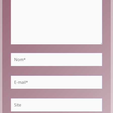
Nom*
E-
mail*
Site