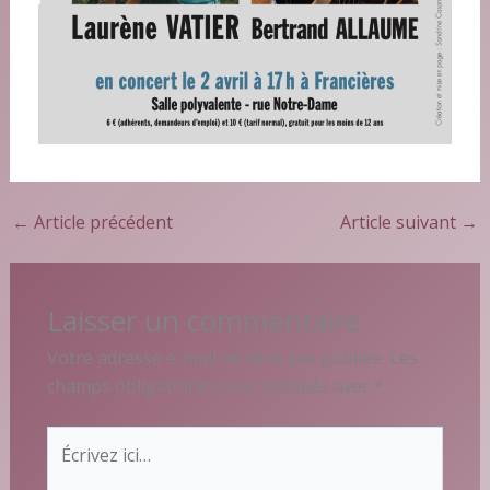
←
Article précédent
Article suivant
→
Laisser un commentaire
Votre adresse e-mail ne sera pas publiée.
Les
champs obligatoires sont indiqués avec
*
Écrivez
ici…