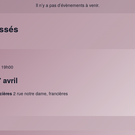
Il n’y a pas d’évènements à venir.
assés
-
19h00
 avril
ncières
2 rue notre dame, francières