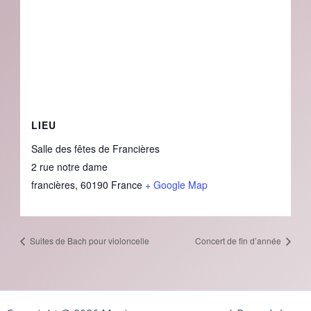
LIEU
Salle des fêtes de Francières
2 rue notre dame
francières
,
60190
France
+ Google Map
Suites de Bach pour violoncelle
Concert de fin d’année